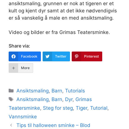
ansiktsmaling, grunnen er nok at tigeren er et
kult og kjent dyr samt at det ikke nødvendigvis
er så vanskelig å male en med ansiktsmaling.
Video og bilder er fra Grimas Teatersminke.
Share via:
Facebook
Twitter
Pinterest
More
Kategorier
Ansiktsmaling
,
Barn
,
Tutorials
Stikkord
Ansiktsmaling
,
Barn
,
Dyr
,
Grimas
Teatersminke
,
Steg for steg
,
Tiger
,
Tutorial
,
Vannsminke
Tips til halloween sminke – Blod