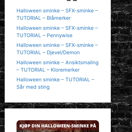
Halloween sminke – SFX-sminke –
TUTORIAL – Blåmerker
Halloween sminke – SFX-sminke –
TUTORIAL – Pennywise
Halloween sminke – SFX-sminke –
TUTORIAL – Djevel/Demon
Halloween sminke – Ansiktsmaling
– TUTORIAL – Kloremerker
Halloween sminke – TUTORIAL –
Sår med sting