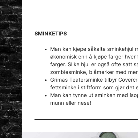
SMINKETIPS
Man kan kjøpe såkalte sminkehjul m
økonomisk enn å kjøpe farger hver f
farger. Slike hjul er også ofte sat
zombiesminke, blåmerker med mer
Grimas Teatersminke tilbyr Covercr
fettsminke i stiftform som gjør det 
Man kan tynne ut sminken med isop
munn eller nese!