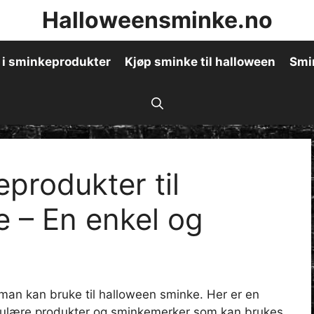
Halloweensminke.no
 i sminkeprodukter
Kjøp sminke til halloween
Smi
eprodukter til
 – En enkel og
man kan bruke til halloween sminke. Her er en
populære produkter og sminkemerker som kan brukes