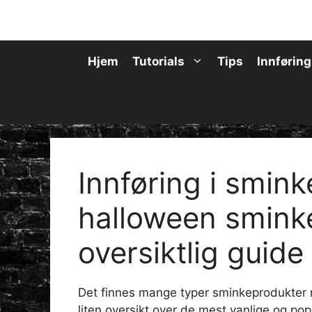
Hopp
til
innhold
Hjem
Tutorials
Tips
Innføring
Innføring i smink
halloween sminke
oversiktlig guide
Det finnes mange typer sminkeprodukter 
liten oversikt over de mest vanlige og 