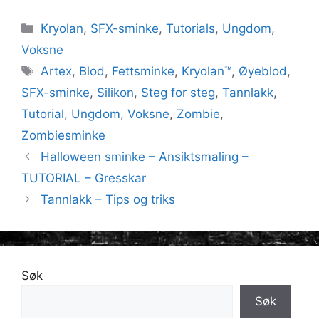
Kategorier
Kryolan
,
SFX-sminke
,
Tutorials
,
Ungdom
,
Voksne
Stikkord
Artex
,
Blod
,
Fettsminke
,
Kryolan™
,
Øyeblod
,
SFX-sminke
,
Silikon
,
Steg for steg
,
Tannlakk
,
Tutorial
,
Ungdom
,
Voksne
,
Zombie
,
Zombiesminke
Halloween sminke – Ansiktsmaling –
TUTORIAL – Gresskar
Tannlakk – Tips og triks
Søk
Søk