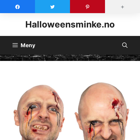
Hopp
Halloweensminke.no
til
innhold
Meny