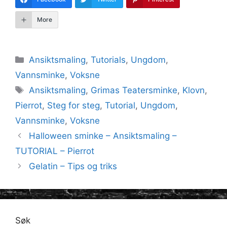
More
Kategorier
Ansiktsmaling
,
Tutorials
,
Ungdom
,
Vannsminke
,
Voksne
Stikkord
Ansiktsmaling
,
Grimas Teatersminke
,
Klovn
,
Pierrot
,
Steg for steg
,
Tutorial
,
Ungdom
,
Vannsminke
,
Voksne
Halloween sminke – Ansiktsmaling –
TUTORIAL – Pierrot
Gelatin – Tips og triks
Søk