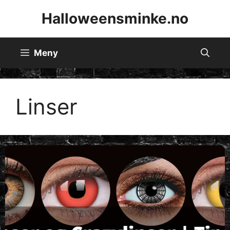
Hopp
Halloweensminke.no
til
innhold
Meny
Linser