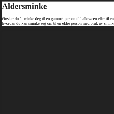
Aldersminke
Ønsker du å sminke deg til en gammel person til halloween eller til en t
hvordan du kan sminke seg om til en eldre person med bruk av sminke.