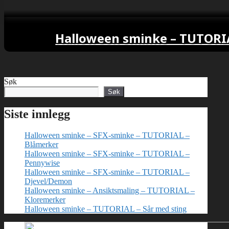
Halloween sminke – TUTORIA
Søk
Søk
Siste innlegg
Halloween sminke – SFX-sminke – TUTORIAL –
Blåmerker
Halloween sminke – SFX-sminke – TUTORIAL –
Pennywise
Halloween sminke – SFX-sminke – TUTORIAL –
Djevel/Demon
Halloween sminke – Ansiktsmaling – TUTORIAL –
Kloremerker
Halloween sminke – TUTORIAL – Sår med sting