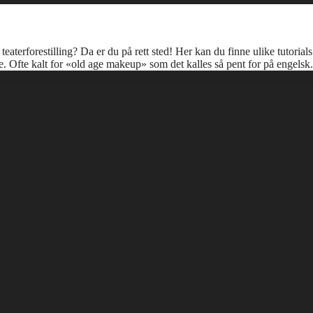
eaterforestilling? Da er du på rett sted! Her kan du finne ulike tutorials
 Ofte kalt for «old age makeup» som det kalles så pent for på engelsk.