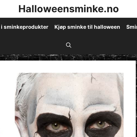
Halloweensminke.no
 i sminkeprodukter
Kjøp sminke til halloween
Smi