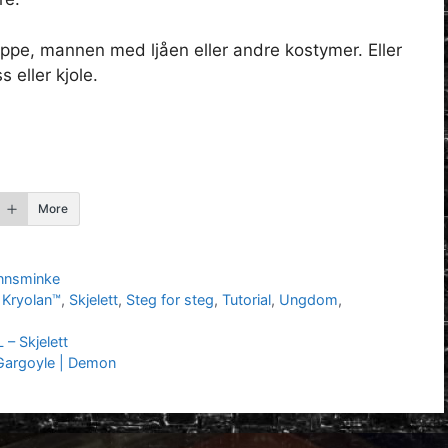
pe, mannen med ljåen eller andre kostymer. Eller
 eller kjole.
More
nnsminke
,
Kryolan™
,
Skjelett
,
Steg for steg
,
Tutorial
,
Ungdom
,
– Skjelett
Gargoyle | Demon