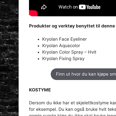
Produkter og verktøy benyttet til denne
Kryolan Face Eyeliner
Kryolan Aquacolor
Kryolan Color Spray – Hvit
Kryolan Fixing Spray
Finn ut hvor du kan kjøpe sm
KOSTYME
Dersom du ikke har et skjelettkostyme kan
for eksempel. Du kan også bruke hvit teks
gamle svarte klær du ikke skal bruke leng