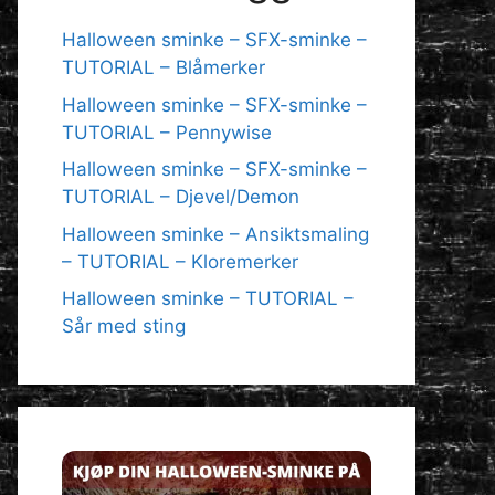
Halloween sminke – SFX-sminke –
TUTORIAL – Blåmerker
Halloween sminke – SFX-sminke –
TUTORIAL – Pennywise
Halloween sminke – SFX-sminke –
TUTORIAL – Djevel/Demon
Halloween sminke – Ansiktsmaling
– TUTORIAL – Kloremerker
Halloween sminke – TUTORIAL –
Sår med sting