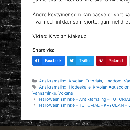
Andre kostymer som kan passe er sort kap
hva med finlklær som sjorte, gammel dress
Video: Kryolan Makeup
Share via:
Facebook
Twitter
Pinterest
Kategorier
Ansiktsmaling
,
Kryolan
,
Tutorials
,
Ungdom
,
Va
Stikkord
Ansiktsmaling
,
Hodeskalle
,
Kryolan Aquacolor
Vannsminke
,
Voksne
Halloween sminke – Ansiktsmaling – TUTORIAL 
Halloween sminke – TUTORIAL – KRYOLAN – 