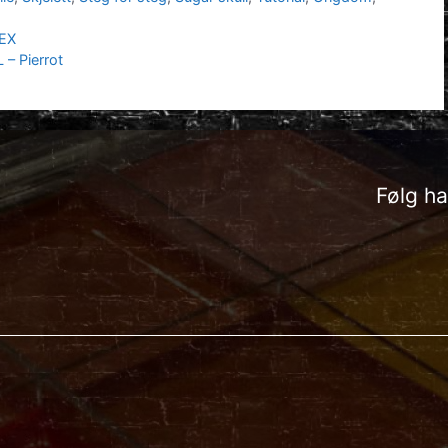
TEX
– Pierrot
Følg h