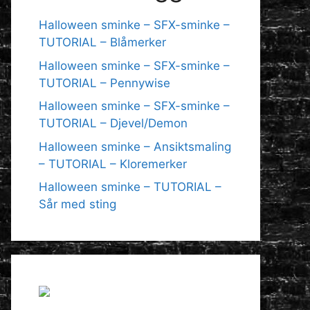
Halloween sminke – SFX-sminke –
TUTORIAL – Blåmerker
Halloween sminke – SFX-sminke –
TUTORIAL – Pennywise
Halloween sminke – SFX-sminke –
TUTORIAL – Djevel/Demon
Halloween sminke – Ansiktsmaling
– TUTORIAL – Kloremerker
Halloween sminke – TUTORIAL –
Sår med sting