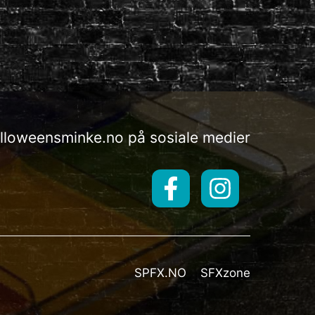
alloweensminke.no på sosiale medier
SPFX.NO
SFXzone