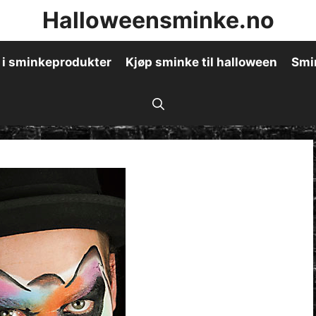
Halloweensminke.no
 i sminkeprodukter
Kjøp sminke til halloween
Smi