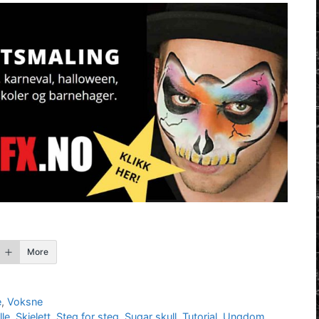
More
e
,
Voksne
le
,
Skjelett
,
Steg for steg
,
Sugar skull
,
Tutorial
,
Ungdom
,