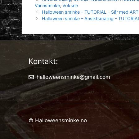
Vannsminke
,
Voksne
Halloween sminke – TUTORIAL – Sår med AR
Halloween sminke – Ansiktsmaling – TUTORIAL 
Kontakt:
halloweensminke@gmail.com
© Halloweensminke.no