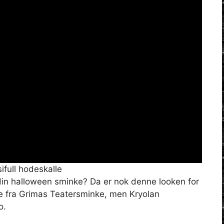
full hodeskalle
il din halloween sminke? Da er nok denne looken for
e fra Grimas Teatersminke, men Kryolan
o.